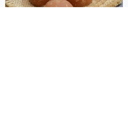
Benarkah Gula Aren Lebih Aman untuk Gula
Darah?
Fakta Ilmiah tentang Manfaat Biji Mustard bagi